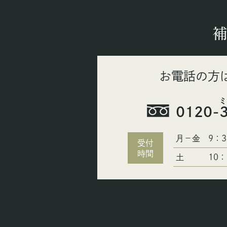
補
お電話の方
0120-
月−金
9：3
受付
時間
土
10：